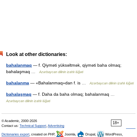
Look at other dictionaries:
bahalanmaq
— f. Qiyməti yüksəltmək, qiyməti baha olmaq;
bahalaşmaq …
Azərbaycan dilinin izahlı lüğəti
bahalanma
— «Bahalanmaq»dan f. is …
Azərbaycan dilinin izahlı lüğəti
bahalaşmaq
— f. Daha da baha olmaq; bahalanmaq …
Azərbaycan dilinin izahlı lüğəti
© Academic, 2000-2026
18+
Contact us:
Technical Support
,
Advertising
Dictionaries export
, created on PHP,
Joomla,
Drupal,
WordPress,